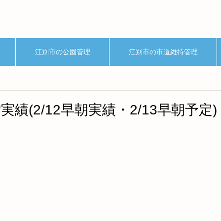
江別市の公園管理
江別市の市道維持管理
績(2/12早朝実績・2/13早朝予定)