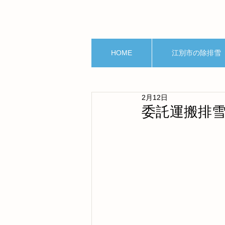
HOME
江別市の除排雪
2月12日
委託運搬排雪実