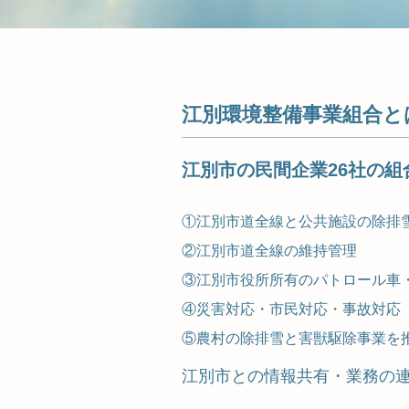
江別環境整備事業組合と
江別市の民間企業26社の
①江別市道全線と公共施設の除排
②江別市道全線の維持管理
③江別市役所所有のパトロール車
④災害対応・市民対応・事故対応
⑤農村の除排雪と害獣駆除事業を
江別市との情報共有・業務の