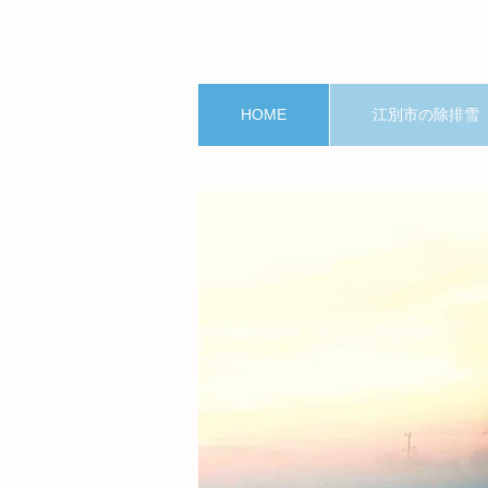
HOME
江別市の除排雪